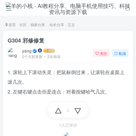
首页
社区
独家分类
站长分享
正文
G304 邪修修复
yang
关注
私信
2个月前更新
2次阅读
1. 滚轮上下滚动失灵：把鼠标倒过来，让滚轮在桌面上
滚几次。
2. 左键右键点击但是连点：对着按键哈气几次。
1
1人已评分