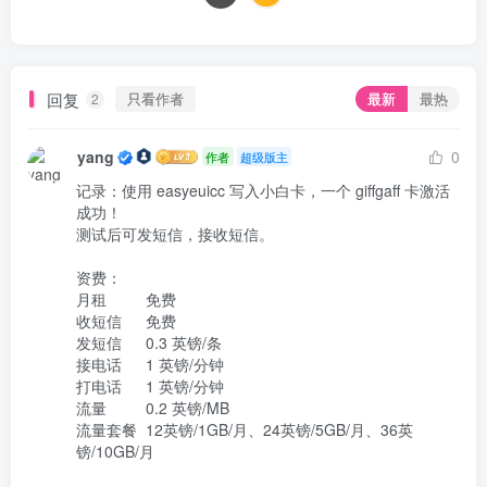
回复
只看作者
最新
最热
2
yang
0
作者
超级版主
记录：使用 easyeuicc 写入小白卡，一个 giffgaff 卡激活
成功！

测试后可发短信，接收短信。

资费：

月租	        免费

收短信	免费

发短信	0.3 英镑/条

接电话	1 英镑/分钟

打电话	1 英镑/分钟

流量	        0.2 英镑/MB

流量套餐	12英镑/1GB/月、24英镑/5GB/月、36英
镑/10GB/月
