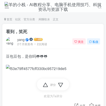
首页
社区
官方分类
闲聊吹水
正文
看到，笑死
yang
关注
私信
2个月前发布
2次阅读
豆包豆包，是你吗🐸🐸🐸
评分
欢迎为Ta评分
分享
收藏