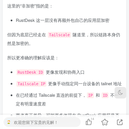
这里的“非加密”指的是：
RustDesk 这一层没有再额外包自己的应用层加密
但因为底层已经走在
隧道里，所以链路本身仍
Tailscale
然是加密的。
所以更准确的理解应该是：
更像发现和协商入口
RustDesk ID
更像手动指定同一台设备的 tailnet 地址
Tailscale IP
在已经通过 Tailscale 直连的前提下，
和
不一
IP
ID
定有明显速度差
两者真正差异，可能更多体现在 RustDesk 应用层是否
14
欢迎您留下宝贵的见解！
再包一层加密