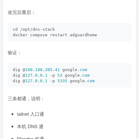
改完后重启：
cd /opt/dns-stack
docker compose restart adguardhome
验证：
dig @
100.108
.
205
.
41
 google.
com
dig @
127.0
.
0.1
 -p 
53
 google.
com
dig @
127.0
.
0.1
 -p 
5335
 google.
com
三条都通，说明：
tailnet 入口通
本机 DNS 通
Mosdns 也通