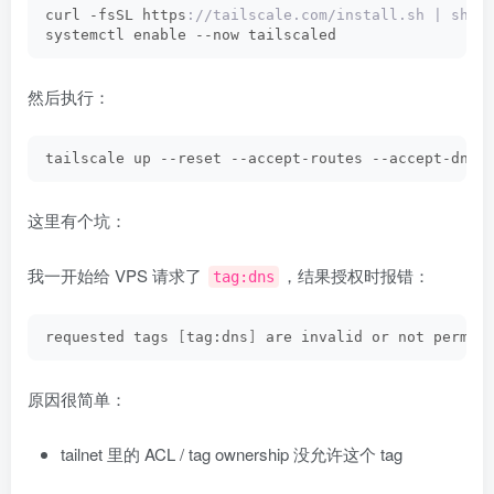
curl -fsSL https
://tailscale.com/install.sh | sh
systemctl enable --now tailscaled
然后执行：
tailscale up --reset --accept-routes --accept-dns=
这里有个坑：
我一开始给 VPS 请求了
，结果授权时报错：
tag:dns
requested tags 
[
tag:dns
]
 are invalid or not permit
原因很简单：
tailnet 里的 ACL / tag ownership 没允许这个 tag