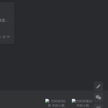
为解决快速执行一两个连接到 vps 的命令，不需要打开各种客户端来繁琐操作。 项目说明： 本项目定位为本地命令行工具，主要解决以下问题： 统一管理多台 VPS 的连接信息 通过一个入口完成登录、...
5
10