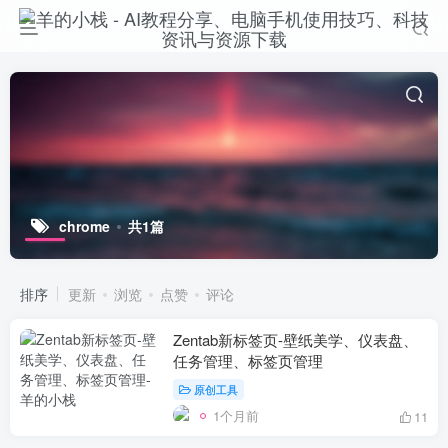
chrome
共1篇
排序
更新
浏览
点赞
评论
Zentab新标签页-壁纸美学、仪表盘、
任务管理、标签页管理
原创工具
1个月前
11