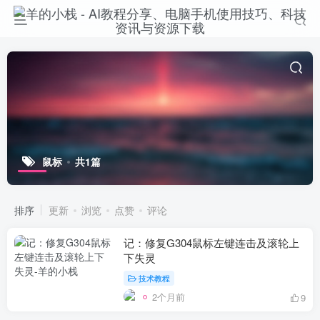
鼠标
共1篇
排序
更新
浏览
点赞
评论
记：修复G304鼠标左键连击及滚轮上
下失灵
技术教程
2个月前
9