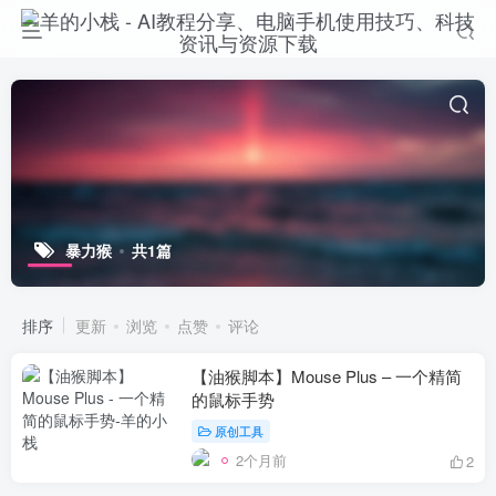
暴力猴
共1篇
排序
更新
浏览
点赞
评论
【油猴脚本】Mouse Plus – 一个精简
的鼠标手势
原创工具
2个月前
2