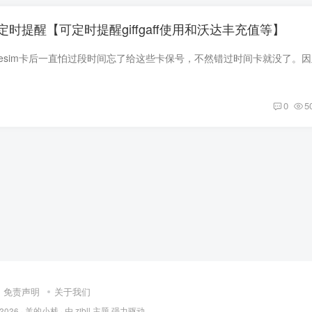
人邮件定时提醒【可定时提醒giffgaff使用和沃达丰充值等】
0
5
免责声明
关于我们
 2026 ·
羊的小栈
· 由
zibll 主题
强力驱动.