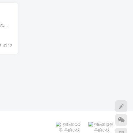
自从开了giffgaff卡等这些esim卡后一直怕过段时间忘了给这些卡保号，不然错过时间卡就没了。因此搭了这么一个小玩意。定好时间到时候给我发邮件提醒我要使用。 用途也不止于此，比如定时提醒，...
0
10