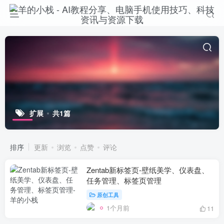
扩展
共1篇
排序
更新
浏览
点赞
评论
Zentab新标签页-壁纸美学、仪表盘、
任务管理、标签页管理
原创工具
1个月前
11